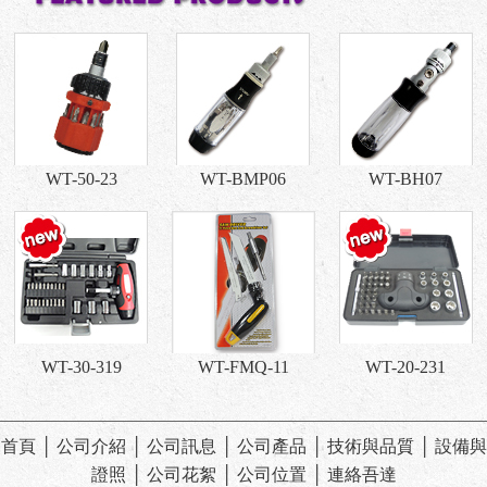
WT-50-23
WT-BMP06
WT-BH07
WT-30-319
WT-FMQ-11
WT-20-231
首頁
│
公司介紹
│
公司訊息
│
公司產品
│
技術與品質
│
設備與
證照
│
公司花絮
│
公司位置
│
連絡吾達