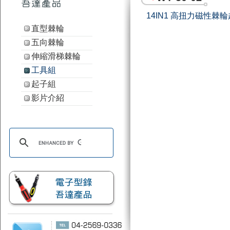
14IN1 高扭力磁性棘
直型棘輪
五向棘輪
伸縮滑梯棘輪
工具組
起子組
影片介紹