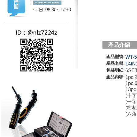
產品介紹
產品型號:
WT-5
產品名稱:
14
包裝明細:
6SET
產品內容:
1p
1pc
13p
(十字)
(一字)
(梅花)
(六角