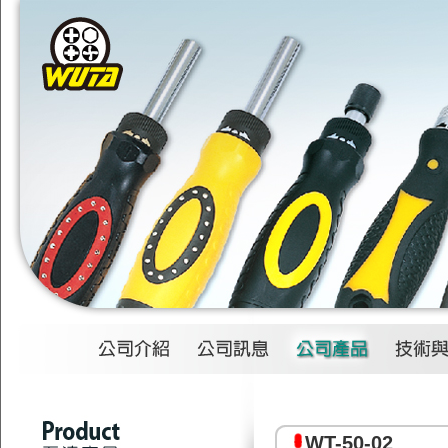
1
2
3
4
WT-50-02