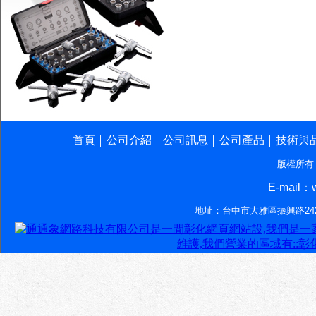
首頁
公司介紹
公司訊息
公司產品
技術與
│
│
│
│
版權所有
E-mail：w
地址：台中市大雅區振興路242-7號‧