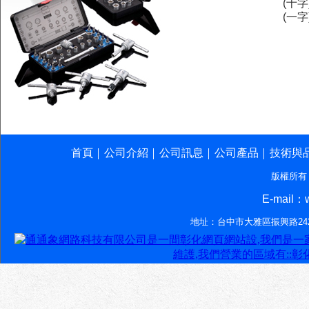
(十字
(一字
首頁
公司介紹
公司訊息
公司產品
技術與
│
│
│
│
版權所有
E-mail：w
地址：台中市大雅區振興路242-7號‧