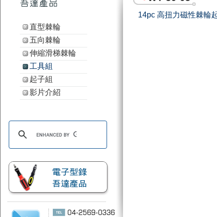
14pc 高扭力磁性棘輪
直型棘輪
五向棘輪
伸縮滑梯棘輪
工具組
起子組
影片介紹