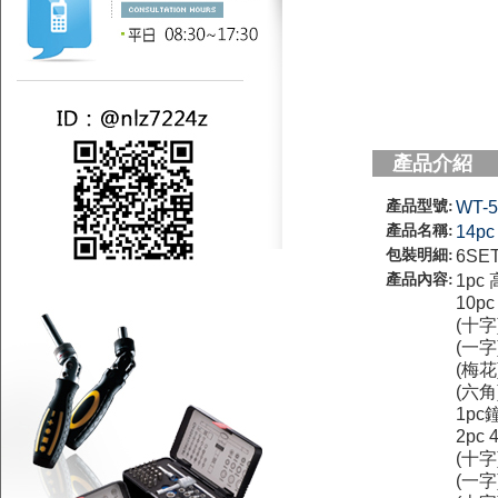
產品介紹
產品型號:
WT-5
產品名稱:
14
包裝明細:
6SET
產品內容:
1p
10p
(十字)
(一字
(梅花)
(六角
1p
2pc
(十字
(一字