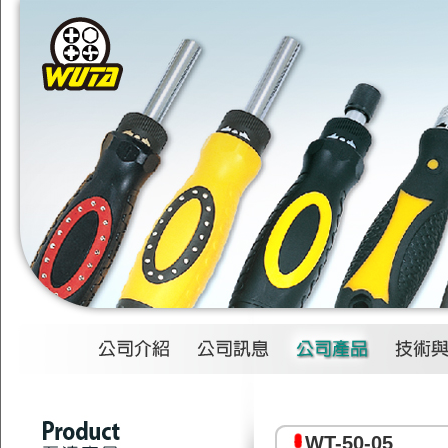
1
2
3
4
WT-50-05