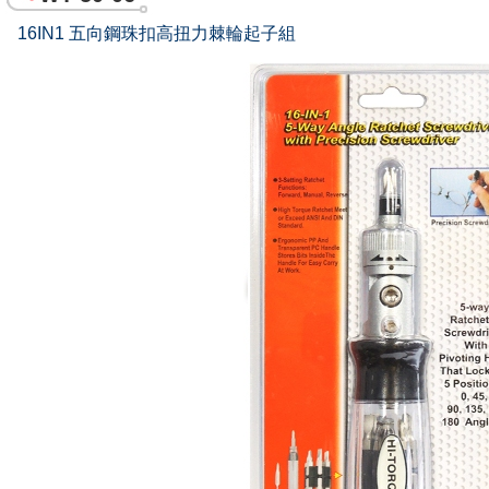
16IN1 五向鋼珠扣高扭力棘輪起子組