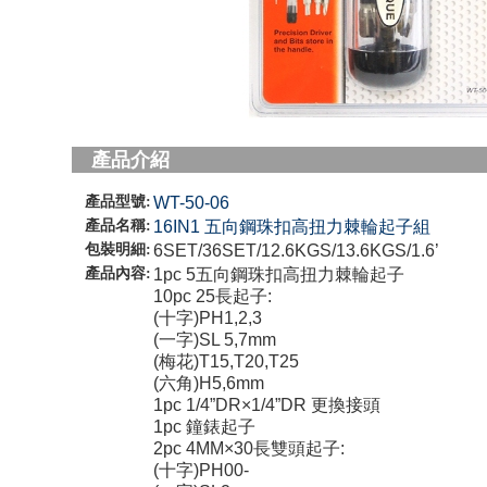
產品介紹
產品型號:
WT-50-06
產品名稱:
16IN1 五向鋼珠扣高扭力棘輪起子組
包裝明細:
6SET/36SET/12.6KGS/13.6KGS/1.6’
產品內容:
1pc 5五向鋼珠扣高扭力棘輪起子
10pc 25長起子:
(十字)PH1,2,3
(一字)SL 5,7mm
(梅花)T15,T20,T25
(六角)H5,6mm
1pc 1/4”DR×1/4”DR 更換接頭
1pc 鐘錶起子
2pc 4MM×30長雙頭起子:
(十字)PH00-