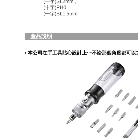
(一字)SL2mm，
(十字)PH0-
(一字)SL1.5mm
產品說明
• 本公司在手工具貼心設計上~~不論那個角度都可以