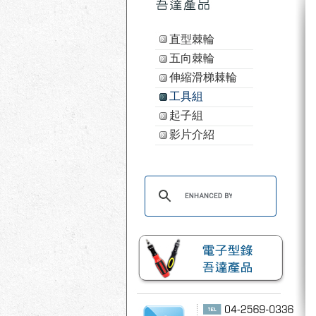
直型棘輪
五向棘輪
伸縮滑梯棘輪
工具組
起子組
影片介紹