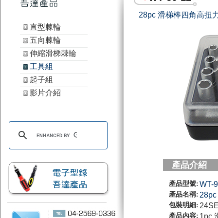
28pc 滑梯棒四角高
直型棘輪
五向棘輪
伸縮滑梯棘輪
工具組
起子組
影片介紹
產品介紹
產品型號:
WT-9
產品名稱:
28
包裝明細:
24SE
產品內容:
1p