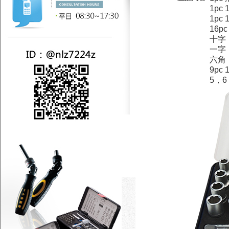
1pc 
1pc
16p
十字：
一字：
六角
9pc 
5，6