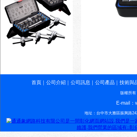
首頁
公司介紹
公司訊息
公司產品
技術與
│
│
│
│
版權所有
E-mail：w
地址：台中市大雅區振興路242-7號‧