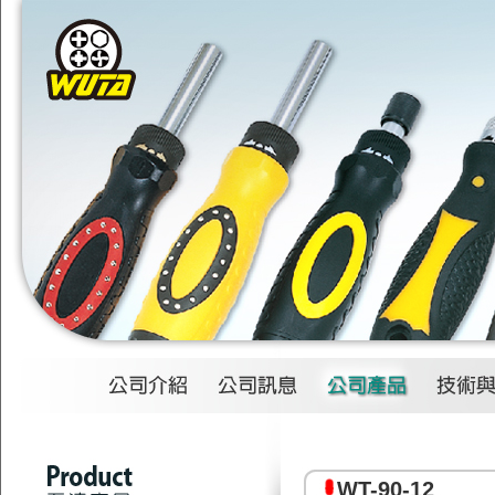
1
2
3
4
WT-90-12