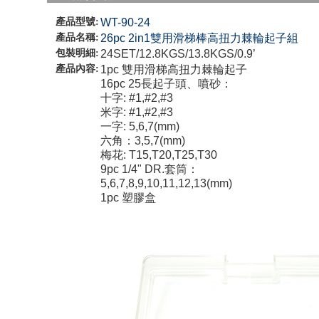
產品型號:
WT-90-24
產品名稱:
26pc 2in1雙用滑梯棒高扭力棘輪起子組
包裝明細:
24SET/12.8KGS/13.8KGS/0.9’
產品內容:
1pc 雙用滑梯高扭力棘輪起子
16pc 25長起子頭、噴砂：
十字: #1,#2,#3
米字: #1,#2,#3
一字: 5,6,7(mm)
六角：3,5,7(mm)
梅花: T15,T20,T25,T30
9pc 1/4" DR.套筒：
5,6,7,8,9,10,11,12,13(mm)
1pc 塑膠盒