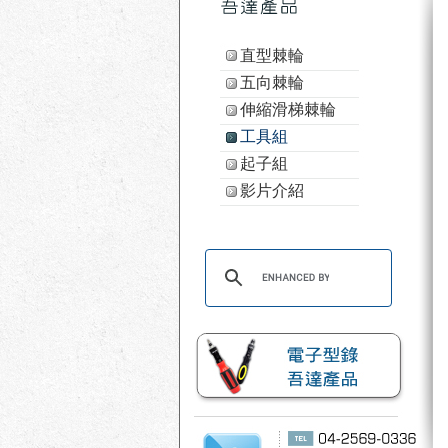
直型棘輪
五向棘輪
伸縮滑梯棘輪
工具組
起子組
影片介紹