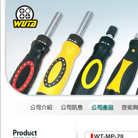
1
2
3
4
WT-MP-28