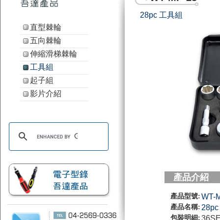
28pc 工具組
直型棘輪
五向棘輪
伸縮滑梯棘輪
工具組
起子組
影片介紹
產品介紹
產品型號:
WT-M
產品名稱:
28p
包裝明細:
36SE