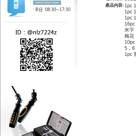
產品內容:
1pc
1pc
1pc
16p
米字：
梅花：
10p
5，6
1pc