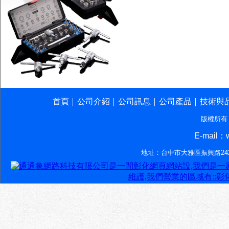
首頁
公司介紹
公司訊息
公司產品
技術與
│
│
│
│
版權所有
E-mail：w
地址：台中市大雅區振興路242-7號‧